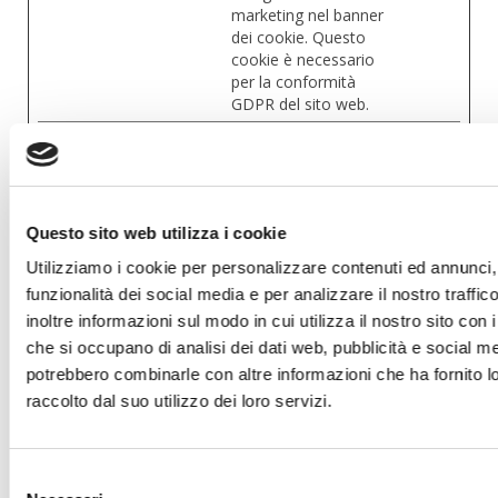
marketing nel banner
dei cookie. Questo
cookie è necessario
per la conformità
GDPR del sito web.
CookieCon
Cookiebot
Memorizza lo stato
1 anno
sent
del consenso ai
cookie dell'utente per
il dominio corrente
Questo sito web utilizza i cookie
google_aut
Google
Memorizza lo stato
Persiste
o_fc_cmp_s
del consenso ai
nte
Utilizziamo i cookie per personalizzare contenuti ed annunci, 
etting
cookie dell'utente per
funzionalità dei social media e per analizzare il nostro traffi
il dominio corrente
inoltre informazioni sul modo in cui utilizza il nostro sito con i
hex (32)
www.sugoa
Utilizzato per gestire
Session
che si occupano di analisi dei dati web, pubblicità e social med
llamatrician
le chiamate del
e
potrebbero combinarle con altre informazioni che ha fornito 
a.it
server ai sistemi di
raccolto dal suo utilizzo dei loro servizi.
backend del sito web.
rc::e
Google
Questo cookie è
Session
usato per distinguere
e
Selezione
tra umani e robot.