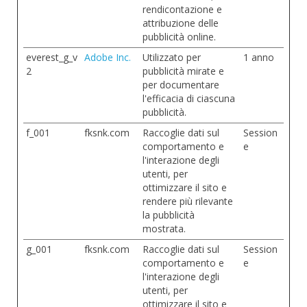
rendicontazione e
attribuzione delle
pubblicità online.
everest_g_v
Adobe Inc.
Utilizzato per
1 anno
2
pubblicità mirate e
per documentare
l'efficacia di ciascuna
pubblicità.
f_001
fksnk.com
Raccoglie dati sul
Session
comportamento e
e
l'interazione degli
utenti, per
ottimizzare il sito e
rendere più rilevante
la pubblicità
mostrata.
g_001
fksnk.com
Raccoglie dati sul
Session
comportamento e
e
l'interazione degli
utenti, per
ottimizzare il sito e